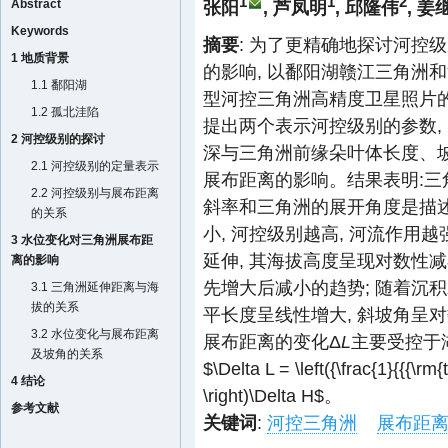
1
1
2
Abstract
张阳
, 芦凤明
, 邱隆伟
, 姜
Keywords
摘要
: 为了更精确地探讨河控
1 地质背景
的影响, 以鄱阳湖赣江三角洲
1.1 鄱阳湖
型河控三角洲高精度卫星照片
1.2 孤北洼陷
提出两个表示河控级别的参数,
2 河控级别的探讨
深与三角洲前缘朵叶体长度、坡
2.1 河控级别的定量表示
展布距离的影响。结果表明:
2.2 河控级别与展布距离
斜率和三角洲的展开角度是描述
的关系
小, 河控级别越高, 河流作用
3 水位变化对三角洲展布距
延伸, 其海拔高度呈现对数性减
离的影响
先增大后减小的趋势; 随着沉
3.1 三角洲延伸距离与海
拔的关系
平长度呈线性增大, 斜坡角呈对
3.2 水位变化与展布距离
展布距离的变化Δ
L
主要受控于
及坡角的关系
$\Delta L = \left({\frac{1}{{{\rm{
4 结论
\right)\Delta H$
。
参考文献
关键词
:
河控三角洲
展布距