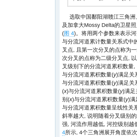
选取中国鄱阳湖赣江三角洲、美国Wax
及加拿大Mossy Delta的
(
图 4
)。将用两个参数来表示
与分流河道累计数量关系式中的
叉点, 且第一次分叉的点称为
次分叉的点称为二级分叉点, 
叉级别下的分流河道累积数量,
与分流河道累积数量(
y
)满足关
与分流河道累积数量(
y
)满足关
(
x
)与分流河道累积数量(
y
)满
别(
x
)与分流河道累积数量(
y
)
与分流河道累积数量呈线性关系,
斜率越大, 说明随着分叉级别
强, 河流作用越低, 河控级别
4
所示, 4个三角洲展开角度依次为1