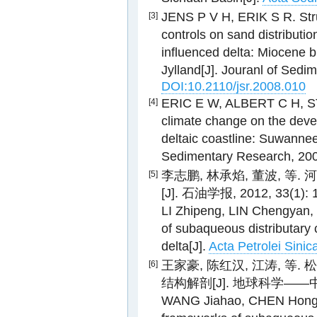
JENS P V H, ERIK S R. Stru
[3]
controls on sand distributi
influenced delta: Miocene b
Jylland[J]. Jouranl of Sedi
DOI:10.2110/jsr.2008.010
ERIC E W, ALBERT C H, STE
[4]
climate change on the devel
deltaic coastline: Suwannee 
Sedimentary Research, 200
李志鹏, 林承焰, 董波, 
[5]
[J]. 石油学报, 2012, 33(1): 
LI Zhipeng, LIN Chengyan, 
of subaqueous distributary 
delta[J].
Acta Petrolei Sinic
王家豪, 陈红汉, 江涛, 
[6]
结构解剖[J]. 地球科学——中国地
WANG Jiahao, CHEN Hongha