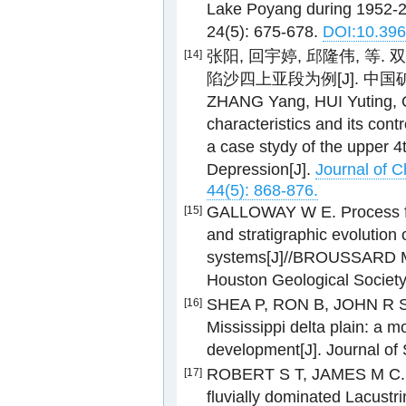
Lake Poyang during 1952-20
24(5): 675-678.
DOI:10.396
张阳, 回宇婷, 邱隆伟, 
[14]
陷沙四上亚段为例[J]. 中国矿业大学
ZHANG Yang, HUI Yuting, Q
characteristics and its contr
a case stydy of the upper 
Depression[J].
Journal of C
44(5): 868-876.
GALLOWAY W E. Process fr
[15]
and stratigraphic evolution 
systems[J]//BROUSSARD M L
Houston Geological Society
SHEA P, RON B, JOHN R S. 
[16]
Mississippi delta plain: a m
development[J]. Journal of
ROBERT S T, JAMES M C. De
[17]
fluvially dominated Lacustrin