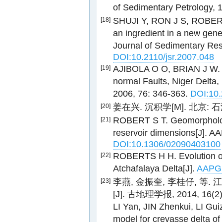
of Sedimentary Petrology, 
SHUJI Y, RON J S, ROBERT
[18]
an ingredient in a new gene
Journal of Sedimentary Res
DOI:10.2110/jsr.2007.048
AJIBOLA O O, BRIAN J W. D
[19]
normal Faults, Niger Delta,
2006, 76: 346-363.
DOI:10.
姜在兴. 沉积学[M]. 北京: 石油
[20]
ROBERT S T. Geomorpholog
[21]
reservoir dimensions[J]. AA
DOI:10.1306/02090403100
ROBERTS H H. Evolution of
[22]
Atchafalaya Delta[J].
AAPG B
李燕, 金振奎, 李桂仔, 
[23]
[J]. 古地理学报, 2014, 16(2):
LI Yan, JIN Zhenkui, LI Guiz
model for crevasse delta of