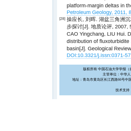
platform-margin deltas in t
Petroleum Geology, 2011, 
操应长, 刘晖. 湖盆三角
[28]
步探讨[J]. 地质论评, 2007, 53(
CAO Yingchang, LIU Hui. Di
distribution of fluxoturbidit
basin[J]. Geological Review
DOI:10.3321/j.issn:0371-5