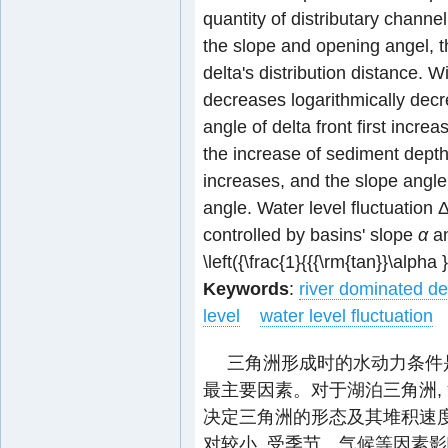
quantity of distributary channe
the slope and opening angel, t
delta's distribution distance. Wi
decreases logarithmically decr
angle of delta front first incr
the increase of sediment depth,
increases, and the slope angle
angle. Water level fluctuation 
controlled by basins' slope
α
an
\left({\frac{1}{{{\rm{tan}}\alpha 
Keywords
:
river dominated de
level
water level fluctuation
三角洲形成时的水动力条件
最主要因素。对于湖泊三角洲,
决定三角洲的形态及其堆积速度
对较小, 受季节、气候等因素