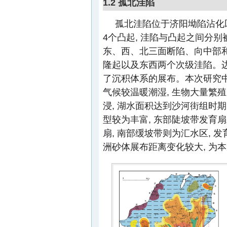
1.2 孤北洼陷
孤北洼陷位于济阳坳陷沾化
4个凸起, 洼陷与凸起之间分别
东、西、北三面断陷、向中部
隆起以及东西两个次级洼陷。
了沉积体系的展布。本次研究中
气候较温暖潮湿, 生物大量繁殖
浸, 湖水面积达到沙河街组时
型较为丰富, 东部陡坡带发育
扇, 南部缓坡带则为汇水区, 发
洲砂体展布距离变化较大, 为