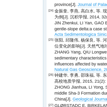
province[J].
Journal of Pal
金振奎, 李燕, 高白水, 
[24]
为例[J]. 沉积学报, 2014, 32(4
JIN Zhenkui, LI Yan, GAO B
gentle-slope delta:a case s
Acta Sedimentologica Sinic
张阳, 邱隆伟, 杨保良, 
[25]
位变化的影响[J]. 天然气地球科学, 
ZHANG Yang, QIU Longwei,
sedimentary characteristics
influences affected by water
Natural Gas Geoscience, 20
钟建华, 李勇, 邵珠福, 等
[26]
高校地质学报, 2015, 21(2): 
ZHONG Jianhua, LI Yong, SH
middle Sha-3 Formation du
China[J].
Geological Journal
GLØRSTADC E, BIRKELAND E
[27]