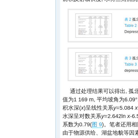
表 2
孤
Table 2
Depress
表 3
孤
Table 3
depressi
通过处理结果可以得出, 
值为1 169 m, 平均坡角为6.0
积水深(
x
)呈线性关系
y
=5.084
x
水深呈对数关系
y
=2.642ln
x
-6
系数为0.79(
图 9
)。笔者还用相
由于物源供给、湖盆地貌等因素