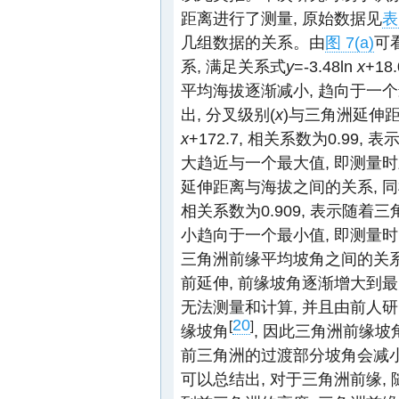
距离进行了测量, 原始数据见
表
几组数据的关系。由
图 7(a)
可
系, 满足关系式
y
=-3.48ln
x
+1
平均海拔逐渐减小, 趋向于一个
出, 分叉级别(
x
)与三角洲延伸距
x
+172.7, 相关系数为0.9
大趋近与一个最大值, 即测量
延伸距离与海拔之间的关系, 同
相关系数为0.909, 表示随
小趋向于一个最小值, 即测量
三角洲前缘平均坡角之间的关系
前延伸, 前缘坡角逐渐增大到
无法测量和计算, 并且由前人
20
[
]
缘坡角
, 因此三角洲前缘
前三角洲的过渡部分坡角会减小
可以总结出, 对于三角洲前缘,