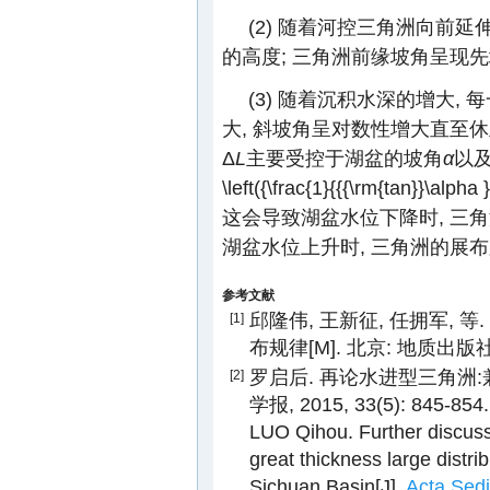
(2) 随着河控三角洲向前延
的高度; 三角洲前缘坡角呈现
(3) 随着沉积水深的增大
大, 斜坡角呈对数性增大直至休
Δ
L
主要受控于湖盆的坡角
α
以
\left({\frac{1}{{{\rm{tan}}\alpha 
这会导致湖盆水位下降时, 三角
湖盆水位上升时, 三角洲的展
参考文献
邱隆伟, 王新征, 任拥军,
[1]
布规律[M]. 北京: 地质出版社, 2
罗启后. 再论水进型三角洲:
[2]
学报, 2015, 33(5): 845-854.
LUO Qihou. Further discuss
great thickness large distr
Sichuan Basin[J].
Acta Sedi