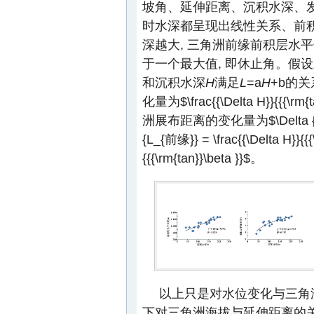
坡角、延伸距离、沉积水深、发
时水深都呈现出线性关系、前
深越大, 三角洲前缘前积层水平
于一个最大值, 即休止角。假
和沉积水深
H
满足
L
=a
H
+b的关
化量为
$\frac{{\Delta H}}{{{\rm{
洲展布距离的变化量为
$\Delta
{L_{前缘}} = \frac{{\Delta H}}{{{\
{{{\rm{tan}}\beta }}$
。
以上只是对水位变化与三角
下对三角洲海拔与延伸距离的