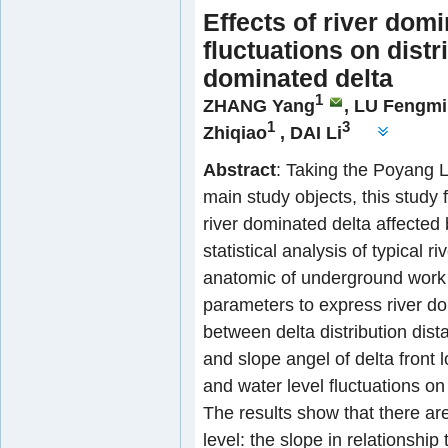
Effects of river domi
fluctuations on distr
dominated delta
1
ZHANG Yang
,
LU Fengm
1
3
Zhiqiao
,
DAI Li
Abstract
: Taking the Poyang 
main study objects, this study 
river dominated delta affected 
statistical analysis of typical r
anatomic of underground work a
parameters to express river dom
between delta distribution dis
and slope angel of delta front l
and water level fluctuations on 
The results show that there ar
level: the slope in relationship