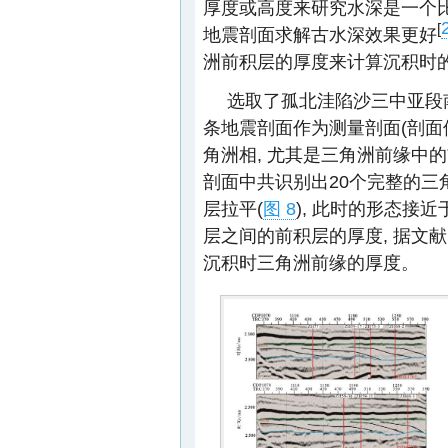
厚度或高度来研究水深是一个比
[
地震剖面求解古水深效果更好
洲前积层的厚度来计算沉积时
选取了孤北洼陷沙三中亚段
条地震剖面作为测量剖面(剖面
角洲相, 尤其是三角洲前缘中
剖面中共识别出20个完整的三
层拉平(
图 8
), 此时的形态接
层之间的前积层的厚度, 据文献
沉积时三角洲前缘的厚度。