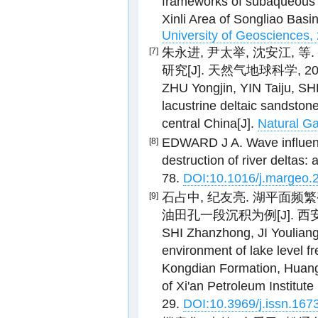
frameworks of subaqueous di
Xinli Area of Songliao Basin
University of Geosciences, 
朱永进, 尹太举, 沈安江,
[7]
研究[J]. 天然气地球科学, 2015,
ZHU Yongjin, YIN Taiju, SH
lacustrine deltaic sandston
central China[J].
Natural Ga
EDWARD J A. Wave influenc
[8]
destruction of river deltas:
78.
DOI:10.1016/j.margeo.
石占中, 纪友亮. 湖平面
[9]
油田孔一段沉积为例[J]. 西安石油
SHI Zhanzhong, JI Youliang
environment of lake level fr
Kongdian Formation, Huang
of Xi'an Petroleum Institute
29.
DOI:10.3969/j.issn.16