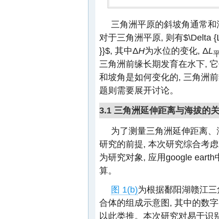
三角洲平原的斜坡角通常和
对于三角洲平原, 则有
$\Delta {
}}$
, 其中Δ
H
为水位的变化, Δ
L
三角洲前缘长期发育在水下, 它
和坡角是如何变化的, 三角洲
题则需要展开讨论。
3.1 三角洲延伸距离与海拔的
为了测量三角洲延伸距离、
研究的前提, 本次研究综合考
为研究对象, 应用google 
算。
图 1(b)
为根据鄱阳湖赣江三
合体的组成示意图, 其中的数字为
以此类推。本次研究对易于识