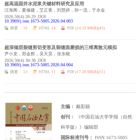
超高温固井水泥浆关键材料研究及应用
汪海阁，夏修建，艾正青，刘慧婷，孙一流，于永金
2026,50(4):20-29 ,DOI:
10.3969/j.issn.1673-5005.2026.04.003
摘要：
19
HTML
14
PDF
(14.35 MKB)(
43
)
超深储层裂缝剪切变形及裂缝面磨损的三维离散元模拟
尹小龙，郑金辉，吴天昊，张东晓
2026,50(4):30-38 ,DOI:
10.3969/j.issn.1673-5005.2026.04.004
摘要：
13
HTML
11
PDF
(17.28 MKB)(
51
)
主编：
戴彩丽
创刊：
《中国石油大学学报（自然
科学版）》编辑部
国际标准刊号：
ISSN 1673-5005