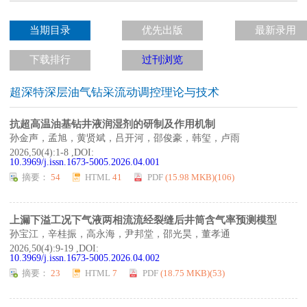
当期目录
优先出版
最新录用
下载排行
过刊浏览
超深特深层油气钻采流动调控理论与技术
抗超高温油基钻井液润湿剂的研制及作用机制
孙金声，孟旭，黄贤斌，吕开河，邵俊豪，韩玺，卢雨
2026,50(4):1-8 ,DOI:
10.3969/j.issn.1673-5005.2026.04.001
摘要：
54
HTML
41
PDF
(15.98 MKB)(
106
)
上漏下溢工况下气液两相流流经裂缝后井筒含气率预测模型
孙宝江，辛桂振，高永海，尹邦堂，邵光昊，董孝通
2026,50(4):9-19 ,DOI:
10.3969/j.issn.1673-5005.2026.04.002
摘要：
23
HTML
7
PDF
(18.75 MKB)(
53
)